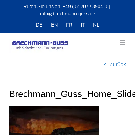
Zum
Rufen Sie uns an:
+49 (0)5207 / 8904-0
|
info@brechmann-guss.de
Inhalt
springen
DE
EN
FR
IT
NL
Zurück
Brechmann_Guss_Home_Slide