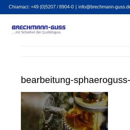
Skip
Chiamaci:
+49 (0)5207 / 8904-0
|
info@brechmann-guss.d
to
content
bearbeitung-sphaeroguss