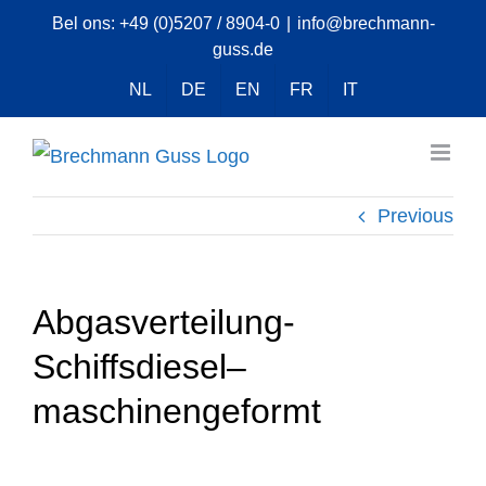
Skip
Bel ons:
+49 (0)5207 / 8904-0
|
info@brechmann-
guss.de
to
content
NL
DE
EN
FR
IT
Previous
Abgasverteilung-
Schiffsdiesel–
maschinengeformt