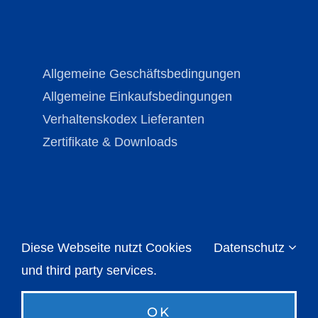
Allgemeine Geschäftsbedingungen
Allgemeine Einkaufsbedingungen
Verhaltenskodex Lieferanten
Zertifikate & Downloads
Diese Webseite nutzt Cookies
Datenschutz
Copyright © Brechmann-Guss 2026 | All Rights
Reserved |
Impressum
|
Datenschutz
und third party services.
OK
Instagram
LinkedIn
Xing
E-