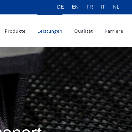
DE
EN
FR
IT
NL
Produkte
Leistungen
Qualität
Karriere