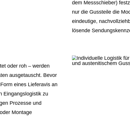
dem Messschieber) festzus
nur die Gussteile die Mo
eindeutige, nachvollzieh
lösende Sendungskennze
itet oder roh – werden
aten ausgetauscht. Bevor
n Form eines Lieferavis an
Eingangslogistik zu
digen Prozesse und
 oder Montage