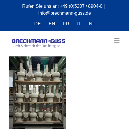
Zum
Rufen Sie uns an:
+49 (0)5207 / 8904-0
|
info@brechmann-guss.de
Inhalt
springen
DE
EN
FR
IT
NL