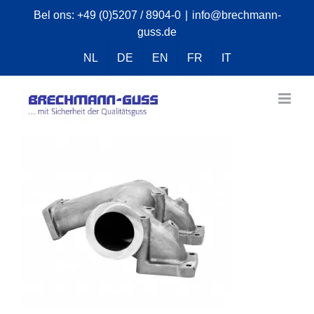
Skip
Bel ons:
+49 (0)5207 / 8904-0
|
info@brechmann-
guss.de
to
content
NL
DE
EN
FR
IT