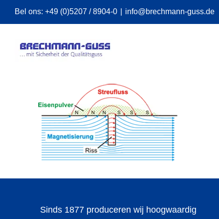
Skip
Bel ons:
+49 (0)5207 / 8904-0
|
info@brechmann-guss.de
to
content
Sinds 1877 produceren wij hoogwaardig