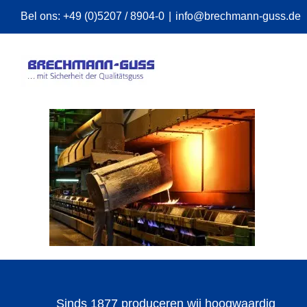
Skip
Bel ons:
+49 (0)5207 / 8904-0
|
info@brechmann-guss.de
to
content
Sinds 1877 produceren wij hoogwaardig