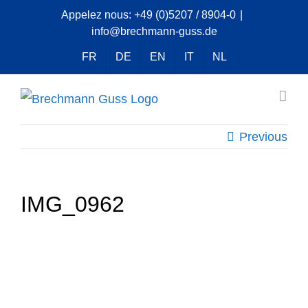
Skip
Appelez nous:
+49 (0)5207 / 8904-0
|
info@brechmann-guss.de
to
content
FR
DE
EN
IT
NL
Previous
IMG_0962