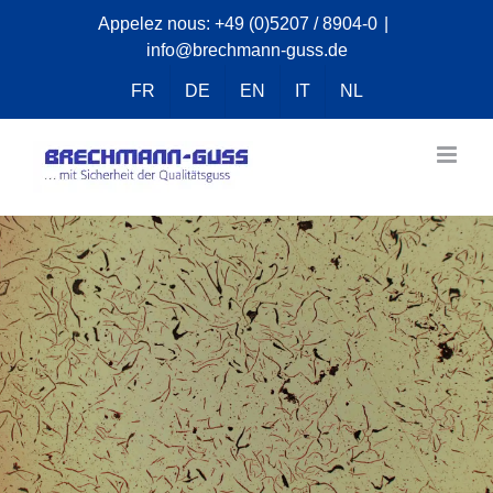
Skip
Appelez nous:
+49 (0)5207 / 8904-0
|
info@brechmann-guss.de
to
content
FR
DE
EN
IT
NL