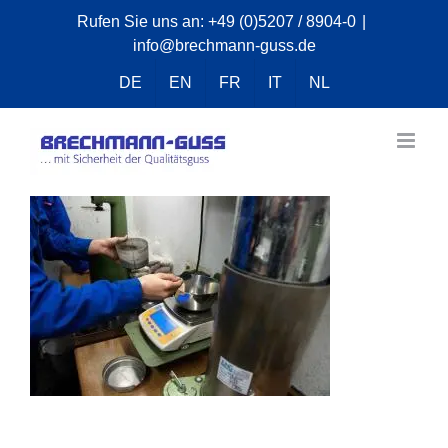
Zum
Rufen Sie uns an:
+49 (0)5207 / 8904-0
|
info@brechmann-guss.de
Inhalt
springen
DE
EN
FR
IT
NL