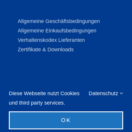
Allgemeine Geschäftsbedingungen
Allgemeine Einkaufsbedingungen
Verhaltenskodex Lieferanten
Zertifikate & Downloads
Diese Webseite nutzt Cookies
Datenschutz
Copyright © Brechmann-Guss 2026 | All Rights
Reserved |
Impressum
|
Datenschutz
und third party services.
OK
Instagram
LinkedIn
Xing
E-
Mail