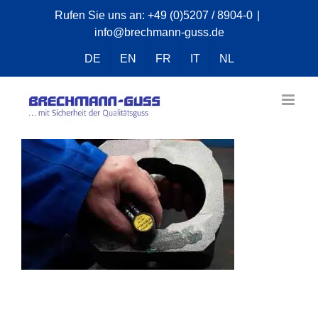
Zum
Rufen Sie uns an:
+49 (0)5207 / 8904-0
|
info@brechmann-guss.de
Inhalt
springen
DE
EN
FR
IT
NL