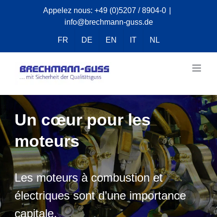
Skip
Appelez nous:
+49 (0)5207 / 8904-0
|
info@brechmann-guss.de
to
content
FR
DE
EN
IT
NL
Un cœur pour les
moteurs
Les moteurs à combustion et
électriques sont d’une importance
capitale.