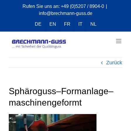
Zum
Rufen Sie uns an:
+49 (0)5207 / 8904-0
|
info@brechmann-guss.de
Inhalt
springen
DE
EN
FR
IT
NL
Zurück
Sphäroguss–Formanlage–
maschinengeformt