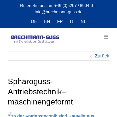
Zum
Rufen Sie uns an:
+49 (0)5207 / 8904-0
|
info@brechmann-guss.de
Inhalt
springen
DE
EN
FR
IT
NL
Zurück
Sphäroguss-
Antriebstechnik–
maschinengeformt