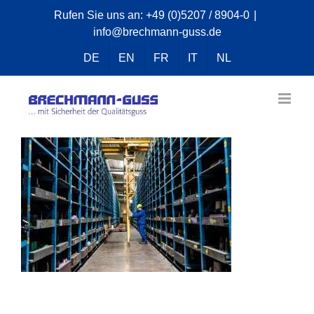
Zum
Rufen Sie uns an:
+49 (0)5207 / 8904-0
|
info@brechmann-guss.de
Inhalt
springen
DE
EN
FR
IT
NL