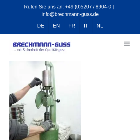
Zum
Rufen Sie uns an:
+49 (0)5207 / 8904-0
|
info@brechmann-guss.de
Inhalt
springen
DE
EN
FR
IT
NL