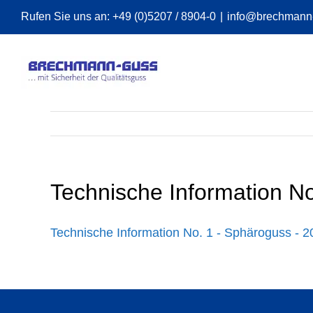
Zum
Rufen Sie uns an:
+49 (0)5207 / 8904-0
|
info@brechmann
Inhalt
springen
Technische Information No
Technische Information No. 1 - Sphäroguss - 