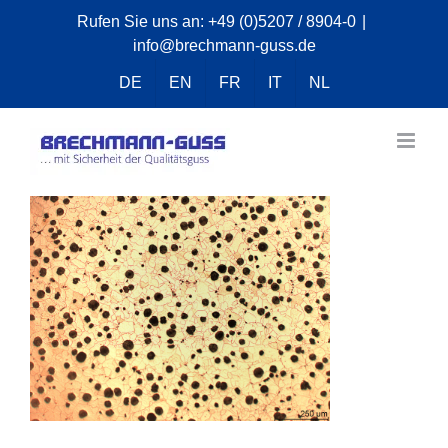
Zum
Rufen Sie uns an:
+49 (0)5207 / 8904-0
|
info@brechmann-guss.de
Inhalt
springen
DE
EN
FR
IT
NL