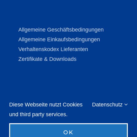
Allgemeine Geschäftsbedingungen
Allgemeine Einkaufsbedingungen
Verhaltenskodex Lieferanten
Zertifikate & Downloads
Diese Webseite nutzt Cookies
Datenschutz
Copyright © Brechmann-Guss 2026 | All Rights
Reserved |
Impressum
|
Datenschutz
und third party services.
OK
Instagram
LinkedIn
Xing
E-