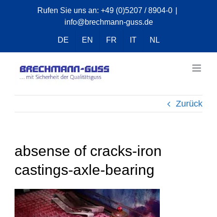
Zum
Rufen Sie uns an:
+49 (0)5207 / 8904-0
|
info@brechmann-guss.de
Inhalt
springen
DE
EN
FR
IT
NL
Zurück
absense of cracks-iron
castings-axle-bearing