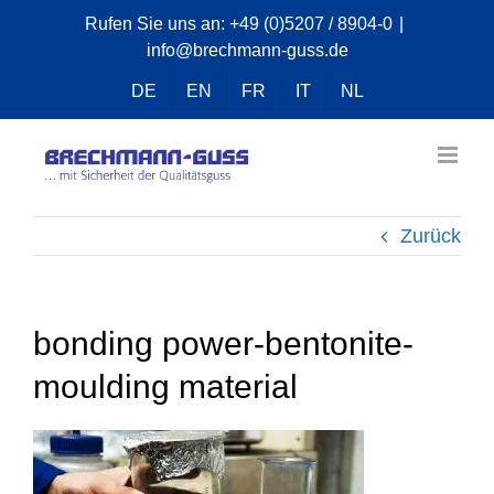
Zum
Rufen Sie uns an:
+49 (0)5207 / 8904-0
|
info@brechmann-guss.de
Inhalt
springen
DE
EN
FR
IT
NL
Zurück
bonding power-bentonite-
moulding material