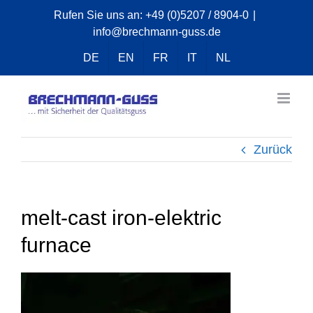
Zum
Rufen Sie uns an:
+49 (0)5207 / 8904-0
|
info@brechmann-guss.de
Inhalt
springen
DE
EN
FR
IT
NL
Zurück
melt-cast iron-elektric
furnace