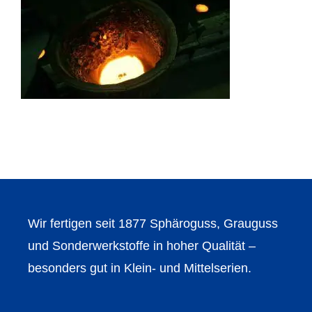
Wir fertigen seit 1877 Sphäroguss, Grauguss
und Sonderwerkstoffe in hoher Qualität –
besonders gut in Klein- und Mittelserien.