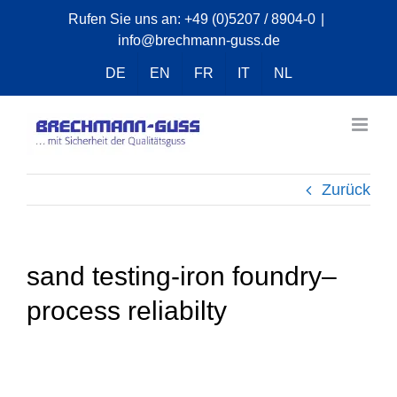
Zum
Rufen Sie uns an:
+49 (0)5207 / 8904-0
|
info@brechmann-guss.de
Inhalt
springen
DE
EN
FR
IT
NL
Zurück
sand testing-iron foundry–
process reliabilty