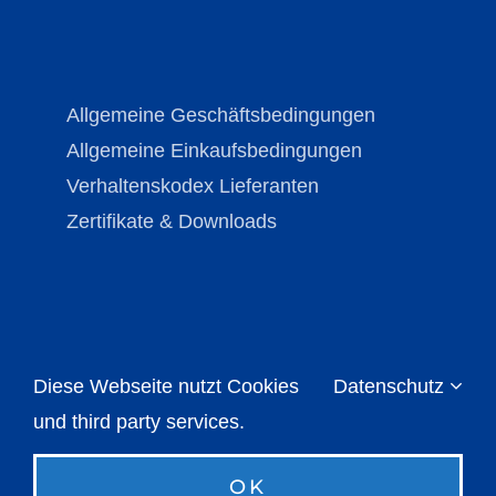
Allgemeine Geschäftsbedingungen
Allgemeine Einkaufsbedingungen
Verhaltenskodex Lieferanten
Zertifikate & Downloads
Diese Webseite nutzt Cookies
Datenschutz
Copyright © Brechmann-Guss 2026 | All Rights
Reserved |
Impressum
|
Datenschutz
und third party services.
OK
Instagram
LinkedIn
Xing
E-