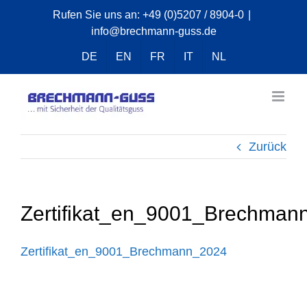
Zum
Rufen Sie uns an:
+49 (0)5207 / 8904-0
|
info@brechmann-guss.de
Inhalt
springen
DE
EN
FR
IT
NL
Zurück
Zertifikat_en_9001_Brechman
Zertifikat_en_9001_Brechmann_2024