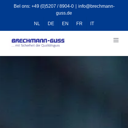
Skip
Bel ons:
+49 (0)5207 / 8904-0
|
info@brechmann-
guss.de
to
content
NL
DE
EN
FR
IT