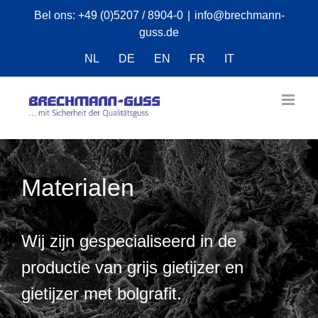
Skip
Bel ons:
+49 (0)5207 / 8904-0
|
info@brechmann-
guss.de
to
content
NL
DE
EN
FR
IT
Materialen
Wij zijn gespecialiseerd in de
productie van grijs gietijzer en
gietijzer met bolgrafit.