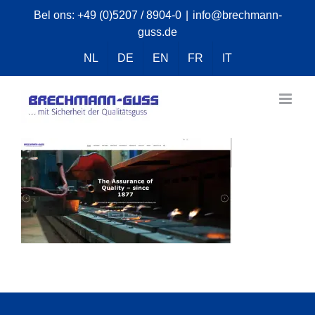
Skip
Bel ons:
+49 (0)5207 / 8904-0
|
info@brechmann-
guss.de
to
content
NL
DE
EN
FR
IT