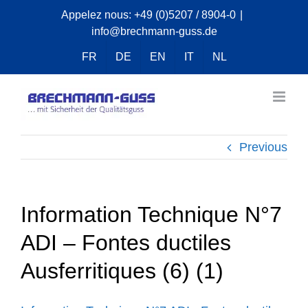
Skip
Appelez nous:
+49 (0)5207 / 8904-0
|
info@brechmann-guss.de
to
content
FR
DE
EN
IT
NL
Previous
Information Technique N°7
ADI – Fontes ductiles
Ausferritiques (6) (1)