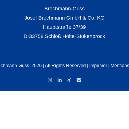
Brechmann-Guss
Josef Brechmann GmbH & Co. KG
Hauptstraße 37/39
D-33758 Schloß Holte-Stukenbrock
rechmann-Guss
2026 | All Rights Reserved |
Imprimer
|
Mentions
Instagram
LinkedIn
Xing
Email