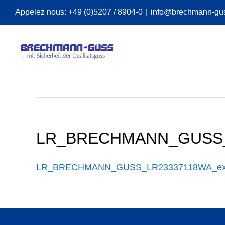
Skip
Appelez nous:
+49 (0)5207 / 8904-0
|
info@brechmann-gu
to
content
LR_BRECHMANN_GUSS_L
LR_BRECHMANN_GUSS_LR23337118WA_exp.