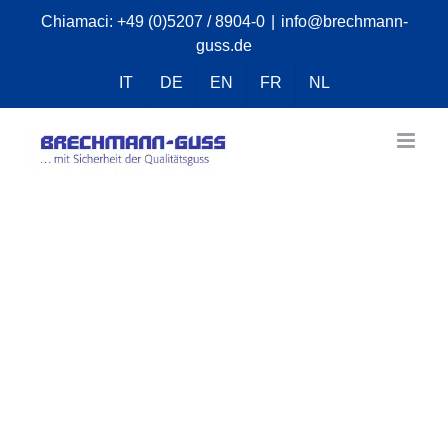
Skip
Chiamaci:
+49 (0)5207 / 8904-0
|
info@brechmann-
guss.de
to
content
IT
DE
EN
FR
NL
Solo una piccola parte
del materiale
che deve essere rimossa mediante
lavorazione meccanica.