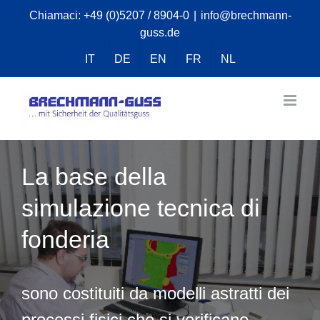
Skip
Chiamaci:
+49 (0)5207 / 8904-0
|
info@brechmann-
guss.de
to
content
IT
DE
EN
FR
NL
La base della
simulazione tecnica di
fonderia
sono costituiti da modelli astratti dei
processi fisici che si verificano