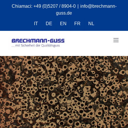
Skip
Chiamaci:
+49 (0)5207 / 8904-0
|
info@brechmann-
guss.de
to
content
IT
DE
EN
FR
NL