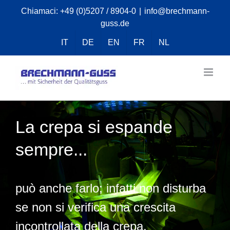
Skip
Chiamaci:
+49 (0)5207 / 8904-0
|
info@brechmann-
guss.de
to
content
IT
DE
EN
FR
NL
La crepa si espande
sempre...
può anche farlo; infatti non disturba
se non si verifica una crescita
incontrollata della crepa.