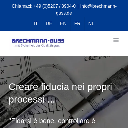
Skip
Chiamaci:
+49 (0)5207 / 8904-0
|
info@brechmann-
guss.de
to
content
IT
DE
EN
FR
NL
Creare fiducia nei propri
processi ...
"Fidarsi è bene, controllare è